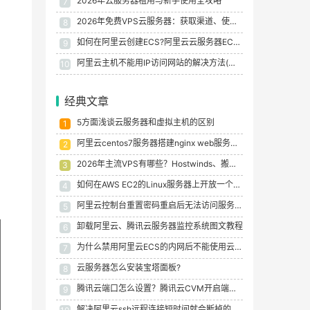
2026年云服务器租用与新手使用全攻略
7
2026年免费VPS云服务器：获取渠道、使用注意事项及实用指南
8
如何在阿里云创建ECS?阿里云云服务器ECS实例创建过程
9
阿里云主机不能用IP访问网站的解决方法(配置安全组规则搞定)
10
经典文章
5方面浅谈云服务器和虚拟主机的区别
1
阿里云centos7服务器搭建nginx web服务经验示例
2
2026年主流VPS有哪些？Hostwinds、搬瓦工、Hostinger、Vultr 速度与性价比深度解析
3
如何在AWS EC2的Linux服务器上开放一个端口
4
阿里云控制台重置密码重启后无法访问服务器的原因及解决方法
5
卸载阿里云、腾讯云服务器监控系统图文教程
6
为什么禁用阿里云ECS的内网后不能使用云监控？
7
云服务器怎么安装宝塔面板?
8
腾讯云端口怎么设置？腾讯云CVM开启端口图文教程
9
解决阿里云ssh远程连接短时间就会断掉的问题