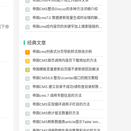
帝国cmsV4.6功能介绍之内容存文本
7
帝国CMS整合Discuz的多种方法详细介绍
8
帝国cms7.0 数据更新批量生成时出错的解决方法
9
绍下帝
帝国cms给内容页的关键字加上搜索链接的方法
10
经典文章
帝国cms列表式分页导航样式修改示例
1
帝国CMS首页调用内容页下载地址的方法
2
帝国模板变量更新后页面不更新原因及解决
3
帝国CMS6.6 整合Ucenter接口的图文教程
4
帝国CMS 建立目录不成功!请检查目录权限 的解决办法
5
帝国cms 7 调用专题信息的方法
6
帝国CMS实现循环调用子栏目的方法
7
帝国CMS统计留言数量的方法
8
帝国CMS刷新数据表article提示Table ‘empirecms.phome_ecms_’ doesn’t exist的解决
9
帝国CMS调用购物车商品数量和总价的方法