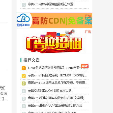
帝国cms源码中常用函数所在位置
10
广告
广告
推荐文章
Linux系统如何做性能测试？Linux全面性能测试指南
1
帝国cms网站管理系统（ECMS） DIGG的实现(顶踩实现)
2
帝国cms 7.0 调用本信息所属专题，专题带链接
3
我们
帝国CMS自定义列表的使用实例
4
体页面
帝国cms采集过滤与替换的技巧(图文教程)
5
[!-
帝国cms模板导入导出及模板组功能介绍
6