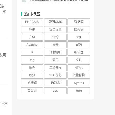
10
无需
，然
热门标签
PHPCMS
帝国CMS
数据库
PHP
安全设置
防火墙
升级
评论
SQL
Apache
标签
密码
IP
列表页
编辑器
友可
tag
分页
文件
插件
二次开发
HTML
积分
SEO优化
批量替换
副标题
伪静态
Syntax
会员组
css
高亮
加上不