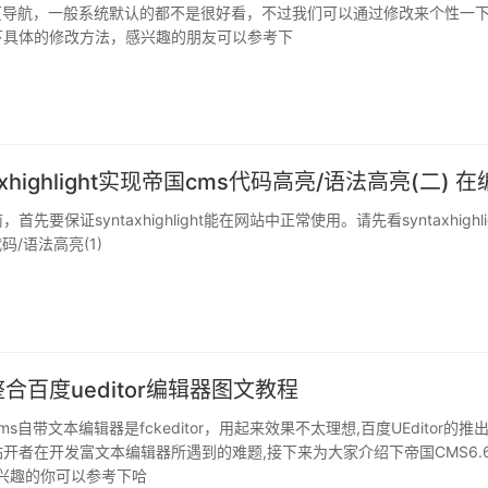
分页导航，一般系统默认的都不是很好看，不过我们可以通过修改来个性一
下具体的修改方法，感兴趣的朋友可以参考下
先要保证syntaxhighlight能在网站中正常使用。请先看syntaxhighli
码/语法高亮(1)
整合百度ueditor编辑器图文教程
s自带文本编辑器是fckeditor，用起来效果不太理想,百度UEditor的推
开者在开发富文本编辑器所遇到的难题,接下来为大家介绍下帝国CMS6.
，感兴趣的你可以参考下哈