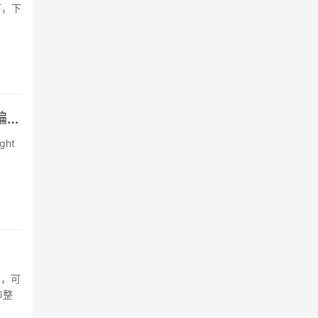
下，下
通过syntaxhighlight实现帝国cms代码高亮/语法高亮(二) 在编辑器中加载
ght
出，可
6整