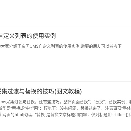
S自定义列表的使用实例
大家介绍了帝国CMS自定义列表的使用实例,需要的朋友可以参考下
采集过滤与替换的技巧(图文教程)
cms采集过滤与替换，还有些技巧。整体页面替换”：“替换”：替换实例：
新华网”替换成“中华网”：预览下：没有问题，替换过来了。注意事项“整
页的html代码。“替换”是替换文章标题和内容，仅对标题([!--title--])和(
)起作用...