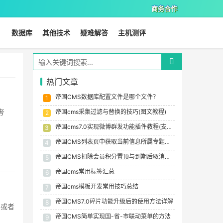
商务合作
数据库
其他技术
疑难解答
主机测评
热门文章
帝国CMS数据库配置文件是哪个文件？
1
考
帝国cms采集过滤与替换的技巧(图文教程)
2
帝国cms7.0实现微博群发功能插件教程(支持28个微博平台支持定时发布)
3
帝国CMS列表页中获取当前信息所属专题名称的方法
4
帝国CMS扣除会员积分置顶与到期后取消置顶的方法
5
帝国cms常用标签汇总
6
帝国cms模板开发常用技巧总结
7
帝国CMS7.0碎片功能升级后的使用方法详解
8
件或者
帝国CMS简单实现国-省-市联动菜单的方法
9