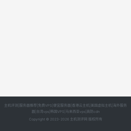
主机评测|服务器推荐|免费VPS|便宜服务器|香港云主机|美国虚拟主机|海外服务
器|台湾vps|韩国VPS|马来西亚vps|高防cdn
Copyright © 2023-2026 主机测评网 版权所有