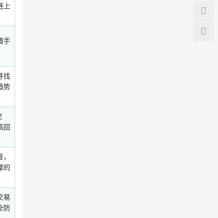
链上
猎手
寻找
趋势
交
高回
音，
撑的
交易
全防