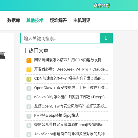
商务合作
数据库
其他技术
疑难解答
主机测评
热门文章
富
网站访问慢怎么解决？用CDN内容分发网络真的有效吗？
1
开发者必看：DeepSeek V4-Pro + Claude Code, 低成本5大场景skills实测值不值？
2
CDN加速真的好吗？揭秘内容分发网络的优缺点与适用场景
3
OpenClaw + 币安技能包：手把手教你打造专属AI量化交易员，解锁加密财富新密码
4
n8n vs Dify怎么选？附搬瓦工部署+DeepSeek开源AI自动化部署实战（2026最新）
5
龙虾OpenClaw有安全风险吗？龙虾玩家必修的Agent黑暗森林法则
6
PHP将webp转换成jpg格式
7
微信公众号自定义菜单添加emoji表情图标大全
8
JavaScript创建简单对象和多层对象的几种方法
9