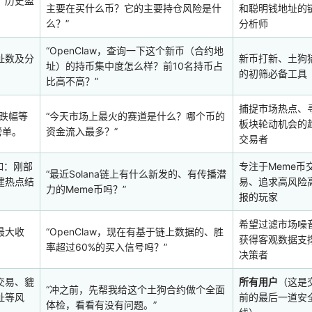
、历史盈
主要在买什么币？它的主要持仓风险是什
和聪明钱地址的
么？”
分析师
“OpenClaw，查询一下这个新币（合约地
址数及分
新币打新、土狗
址）的持币集中度怎么样？前10名持币占
的初筛必备工具
比高不高？”
捕捉市场热点、
跌幅等
“今天市场上最火的赛道是什么？哪个币的
板块轮动机会的
榜单。
资金流入最多？”
交易者
如：刚部
专注于Meme币
“最近Solana链上有什么新发的、有传播潜
建热点结
易、追求高风险
力的Meme币吗？”
报的玩家
希望过滤市场噪
最大收
“OpenClaw，现在有基于链上数据的、胜
获得客观数据支
率超过60%的买入信号吗？”
决策者
交易、貔
所有用户
（这是
“冲之前，先帮我给这个土狗合约做个全面
址等风
前的最后一道安
体检，看看有没有问题。”