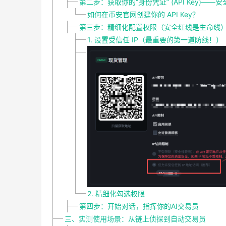
第二步：获取你的“身份凭证” (API Key)——
如何在币安官网创建你的 API Key？
第三步：精细化配置权限（安全红线是生命线
1. 设置受信任 IP（最重要的第一道防线！）
2. 精细化勾选权限
第四步：开始对话，指挥你的AI交易员
三、实测使用场景：从链上侦探到自动交易员