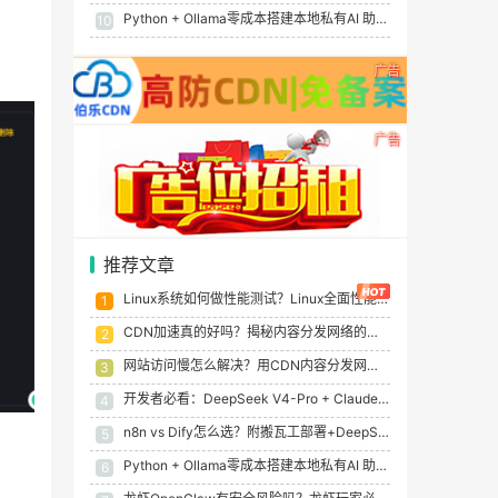
Python + Ollama零成本搭建本地私有AI 助手：从入门到实战（2026最新版）
10
广告
广告
推荐文章
Linux系统如何做性能测试？Linux全面性能测试指南
1
CDN加速真的好吗？揭秘内容分发网络的优缺点与适用场景
2
网站访问慢怎么解决？用CDN内容分发网络真的有效吗？
3
开发者必看：DeepSeek V4-Pro + Claude Code, 低成本5大场景skills实测值不值？
4
n8n vs Dify怎么选？附搬瓦工部署+DeepSeek开源AI自动化部署实战（2026最新）
5
Python + Ollama零成本搭建本地私有AI 助手：从入门到实战（2026最新版）
6