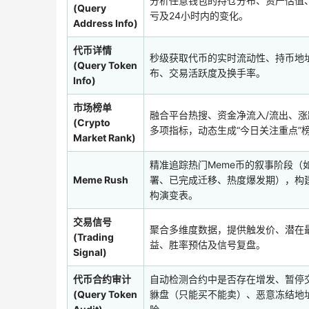
分析任意钱包的持仓分布、资产估值
(Query
亏及24小时内的变化。
Address Info)
代币详情
秒级获取代币的实时流动性、持币地
(Query Token
布、交易活跃度及换手率。
Info)
市场榜单
融合平台热搜、资金净流入/流出、涨
(Crypto
多项指标，动态生成“今日关注重点”
Market Rank)
精准追踪热门Meme币的叙事阶段（
Meme Rush
署、已完成迁移、热度爆发期），构
构演变表。
交易信号
聚合多维度数据，提供触发价、潜在
(Trading
益、胜率预估及信号复盘。
Signal)
代币合约审计
自动检测合约中是否存在增发、暂停
(Query Token
貅盘（只能买不能卖）、恶意冻结地