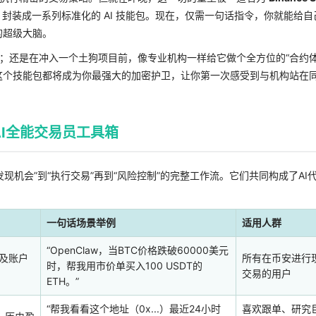
封装成一系列标准化的 AI 技能包。现在，仅需一句话指令，你就能给自
的超级大脑。
；还是在冲入一个土狗项目前，像专业机构一样给它做个全方位的“合约
这个技能包都将成为你最强大的加密护卫，让你第一次感受到与机构站在
AI全能交易员工具箱
发现机会”到“执行交易”再到“风险控制”的完整工作流。它们共同构成了AI
一句话场景举例
适用人群
“OpenClaw，当BTC价格跌破60000美元
及账户
所有在币安进行
时，帮我用市价单买入100 USDT的
交易的用户
ETH。”
“帮我看看这个地址（0x...）最近24小时
喜欢跟单、研究