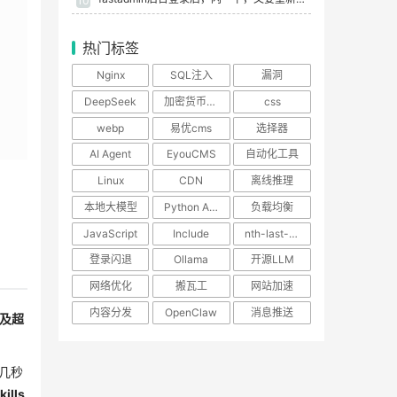
10
热门标签
Nginx
SQL注入
漏洞
DeepSeek
加密货币交易
css
webp
易优cms
选择器
AI Agent
EyouCMS
自动化工具
Linux
CDN
离线推理
本地大模型
Python AI助手
负载均衡
JavaScript
Include
nth-last-child
登录闪退
Ollama
开源LLM
网络优化
搬瓦工
网站加速
内容分发
OpenClaw
消息推送
及超
几秒
kills