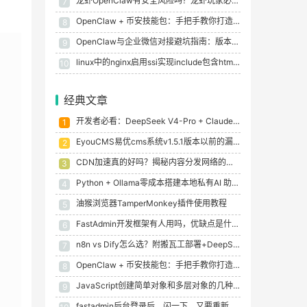
龙虾OpenClaw有安全风险吗？龙虾玩家必修的Agent黑暗森林法则
7
OpenClaw + 币安技能包：手把手教你打造专属AI量化交易员，解锁加密财富新密码
8
OpenClaw与企业微信对接避坑指南：版本、IP白名单与常见问题全解析
9
linux中的nginx启用ssi实现include包含html文件
10
经典文章
开发者必看：DeepSeek V4-Pro + Claude Code, 低成本5大场景skills实测值不值？
1
EyouCMS易优cms系统v1.5.1版本以前的漏洞sql注入演示
2
CDN加速真的好吗？揭秘内容分发网络的优缺点与适用场景
3
Python + Ollama零成本搭建本地私有AI 助手：从入门到实战（2026最新版）
4
油猴浏览器TamperMonkey插件使用教程
5
FastAdmin开发框架有人用吗，优缺点是什么？
6
n8n vs Dify怎么选？附搬瓦工部署+DeepSeek开源AI自动化部署实战（2026最新）
7
OpenClaw + 币安技能包：手把手教你打造专属AI量化交易员，解锁加密财富新密码
8
JavaScript创建简单对象和多层对象的几种方法
9
fastadmin后台登录后，闪一下，又要重新登陆的解决办法