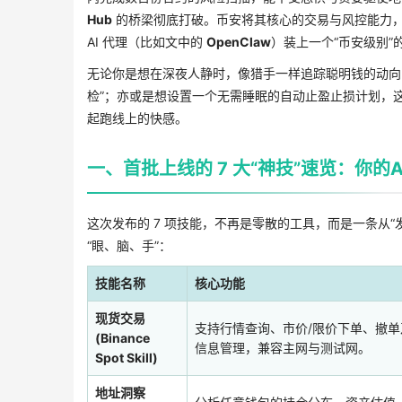
Hub
的桥梁彻底打破。币安将其核心的交易与风控能力，
AI 代理（比如文中的
OpenClaw
）装上一个“币安级别”
无论你是想在深夜人静时，像猎手一样追踪聪明钱的动向
检”；亦或是想设置一个无需睡眠的自动止盈止损计划，
起跑线上的快感。
一、首批上线的 7 大“神技”速览：你的
这次发布的 7 项技能，不再是零散的工具，而是一条从“
“眼、脑、手”：
技能名称
核心功能
现货交易
支持行情查询、市价/限价下单、撤单
(Binance
信息管理，兼容主网与测试网。
Spot Skill)
地址洞察