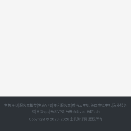
主机评测|服务器推荐|免费VPS|便宜服务器|香港云主机|美国虚拟主机|海外服务
器|台湾vps|韩国VPS|马来西亚vps|高防cdn
Copyright © 2023-2026 主机测评网 版权所有