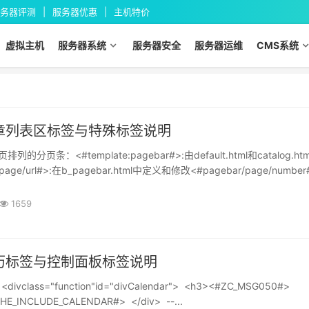
务器评测
服务器优惠
主机特价
虚拟主机
服务器系统
服务器安全
服务器运维
CMS系统
g文章列表区标签与特殊标签说明
分页条：<#template:pagebar#>:由default.html和catalog.ht
page/url#>:在b_pagebar.html中定义和修改<#pagebar/page/number
1659
g日历标签与控制面板标签说明
ivclass="function"id="divCalendar"> <h3><#ZC_MSG050#>
HE_INCLUDE_CALENDAR#> </div> --...