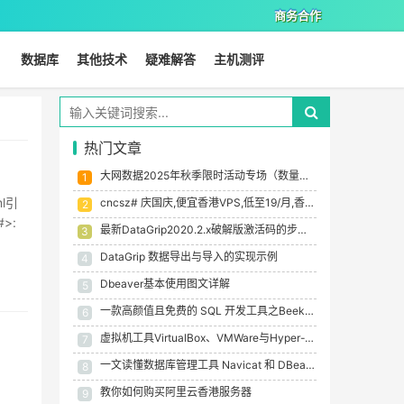
商务合作
数据库
其他技术
疑难解答
主机测评
热门文章
大网数据2025年秋季限时活动专场（数量有限，售完即止）-便宜国内香港韩国VPS
1
ml引
cncsz# 庆国庆,便宜香港VPS,低至19/月,香港/美国站群首月半价,e52670*2 32g 1tssd 8c 699/月，物理机双e5固态盘399/月起
2
#>:
最新DataGrip2020.2.x破解版激活码的步骤详解(支持Mac/Windows/Linux)
3
DataGrip 数据导出与导入的实现示例
4
Dbeaver基本使用图文详解
5
一款高颜值且免费的 SQL 开发工具之Beekeeper Studio详解
6
虚拟机工具VirtualBox、VMWare与Hyper-V大比拼
7
一文读懂数据库管理工具 Navicat 和 DBeaver
8
教你如何购买阿里云香港服务器
9