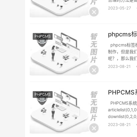
2023-05-27
phpcm
PHPCMS
phpcms标
制作，但是我
呢？，那么我们
2023-08-21
PHPCM
PHPCMS
PHPCMS系
articlelist(0
downlist(0,2,0
2023-08-21