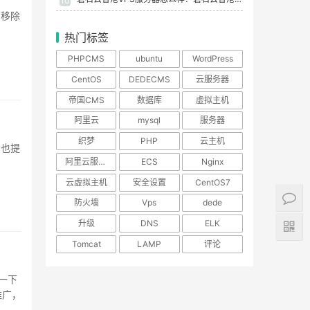
10
和移除
热门标签
PHPCMS
ubuntu
WordPress
CentOS
DEDECMS
云服务器
帝国CMS
数据库
虚拟主机
阿里云
mysql
服务器
织梦
PHP
云主机
中也提
阿里云服务器
ECS
Nginx
云虚拟主机
安全设置
CentOS7
防火墙
Vps
dede
升级
DNS
ELK
Tomcat
LAMP
评论
一下
推广，