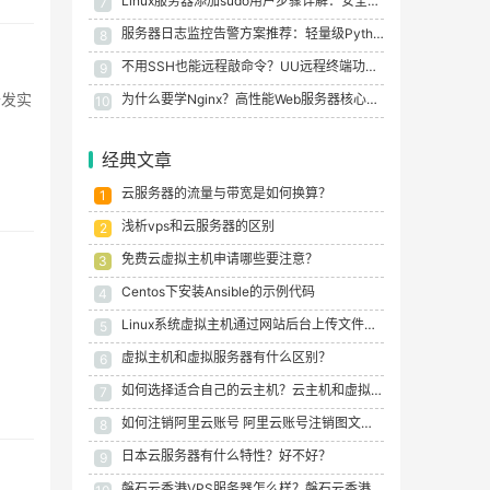
Linux服务器添加sudo用户步骤详解：安全授权与常见问题
7
服务器日志监控告警方案推荐：轻量级Python脚本搭配钉钉推送
8
不用SSH也能远程敲命令？UU远程终端功能体验
9
开发实
为什么要学Nginx？高性能Web服务器核心价值与应用场景
10
经典文章
云服务器的流量与带宽是如何换算？
1
浅析vps和云服务器的区别
2
免费云虚拟主机申请哪些要注意？
3
Centos下安装Ansible的示例代码
4
Linux系统虚拟主机通过网站后台上传文件报错处理方法
5
虚拟主机和虚拟服务器有什么区别？
6
如何选择适合自己的云主机？云主机和虚拟主机有何不同？
7
如何注销阿里云账号 阿里云账号注销图文教程
8
日本云服务器有什么特性？好不好？
9
磐石云香港VPS服务器怎么样？磐石云香港VPS CN2线路测评