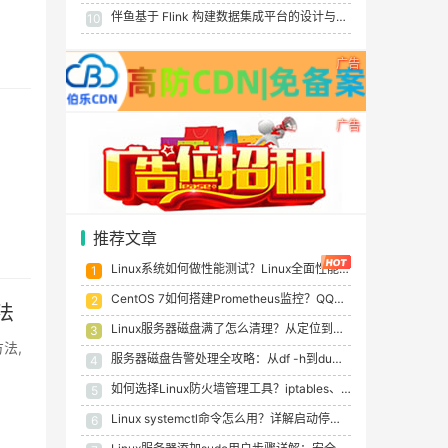
伴鱼基于 Flink 构建数据集成平台的设计与实现
10
广告
广告
推荐文章
Linux系统如何做性能测试？Linux全面性能测试指南
1
CentOS 7如何搭建Prometheus监控？QQ邮箱告警配置详细步骤
2
法
Linux服务器磁盘满了怎么清理？从定位到根治的完整流程（实例）
3
法,
服务器磁盘告警处理全攻略：从df -h到du、find、ncdu的完整排查流程
4
如何选择Linux防火墙管理工具？iptables、firewalld、UFW对比详解
5
Linux systemctl命令怎么用？详解启动停止重启服务及状态检查
6