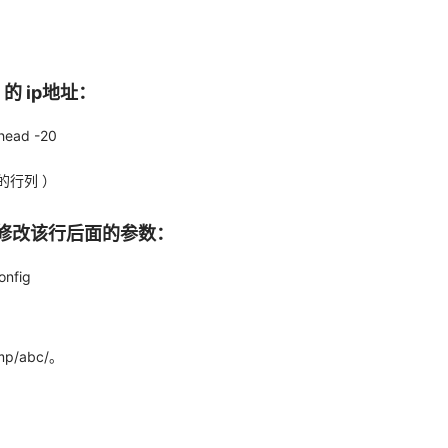
的 ip地址：
 |head -20
的行列 ）
在修改该行后面的参数：
onfig
tmp/abc/。