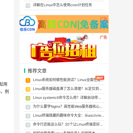
详解在Linux中怎么使用cron计划任务
10
广告
广告
推荐文章
Linux系统如何做性能测试？Linux全面性能测试指南
1
一起用
Linux服务器磁盘满了怎么清理？从定位到根治的完整流程（实例）
2
小，例
Linux systemctl命令怎么用？详解启动停止重启服务及状态检查
3
为什么要学Nginx？高性能Web服务器核心价值与应用场景
4
Linux终端隐藏的趣味命令大全：从asciiview到oneko全收录
5
命令行还能这么玩？20个让Linux终端变好玩有趣的彩蛋小游戏
6