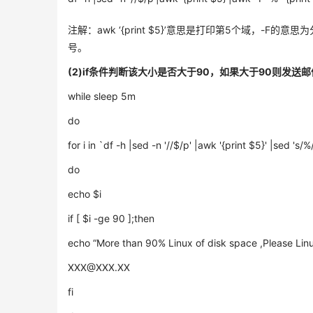
注解：awk ‘{print $5}’意思是打印第5个域，-F的意思
号。
(2)if条件判断该大小是否大于90，如果大于90则发送
while sleep 5m
do
for i in `df -h |sed -n '//$/p' |awk '{print $5}' |sed 's/%
do
echo $i
if [ $i -ge 90 ];then
echo “More than 90% Linux of disk space ,Please Linux
XXX@XXX.XX
fi