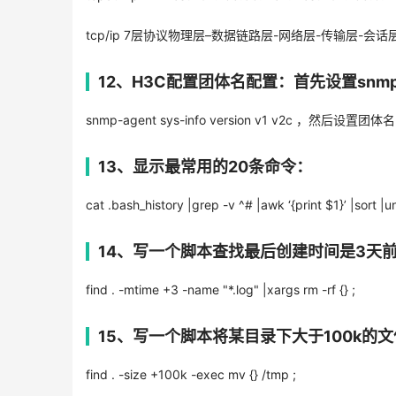
tcp/ip 7层协议物理层–数据链路层-网络层-传输层-会
12、H3C配置团体名配置：首先设置snm
snmp-agent sys-info version v1 v2c ，然后设置团体名：
13、显示最常用的20条命令：
cat .bash_history |grep -v ^# |awk ‘{print $1}’ |sort |u
14、写一个脚本查找最后创建时间是3天前，
find . -mtime +3 -name "*.log" |xargs rm -rf {} ;
15、写一个脚本将某目录下大于100k的文
find . -size +100k -exec mv {} /tmp ;