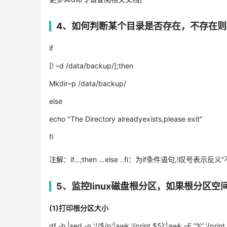
4、如何判断某个目录是否存在，不存在
if
[! –d /data/backup/];then
Mkdir–p /data/backup/
else
echo "The Directory alreadyexists,please exit"
fi
注解：if…;then …else ..fi：为if条件语句,!叹号表示
5、监控linux磁盘根分区，如果根分区空间
(1)打印根分区大小
df -h |sed -n '//$/p'|awk '{print $5}'|awk –F ”%” '{print 