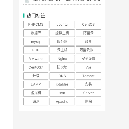
10
热门标签
PHPCMS
ubuntu
CentOS
数据库
虚拟主机
阿里云
mysql
服务器
命令
PHP
云主机
阿里云服务器
VMware
Nginx
安全设置
CentOS7
防火墙
Vps
升级
DNS
Tomcat
LAMP
iptables
安装
虚拟机
svn
Server
漏洞
Apache
删除