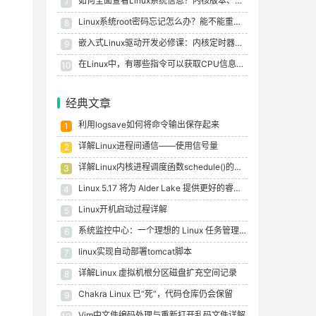
如何全面查看Linux系统信息？内核版本、发行版、硬件配置一网打尽
7
Linux系统root密码忘记怎么办？能不能重置或者破解？
8
嵌入式Linux驱动开发必修课：内核定时器原理、API详解与LED闪烁项目实战
9
在Linux中，有哪些指令可以获取CPU信息？记住这些关键指令！
10
经典文章
利用logsave如何将命令输出保存起来
1
详解Linux进程间通信——使用信号量
2
详解Linux内核进程调度函数schedule()的触发和执行时机
3
Linux 5.17 将为 Alder Lake 提供更好的睿频性能
4
Linux开机启动过程详解
5
系统监控中心：一个理想的 Linux 任务管理器和资源监视器
6
linux实现自动部署tomcat脚本
7
详解Linux 虚拟机根分区磁盘扩充空间记录
8
Chakra Linux 已“死”，代码仓库仍会保留
9
Vim中文件编码处理与重新打开乱码文件详解