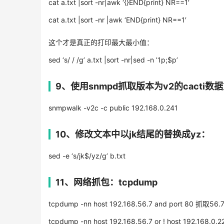
cat a.txt |sort -nr|awk ‘{}END{print}
NR
==1′
cat a.txt |sort -nr |awk ‘END{print}
NR
==1′
这个才是真正的打印最大最小值：
sed ‘s/ / /g’ a.txt |sort -nr|sed -n ’1p;$p’
9、使用snmpd抓取版本为v2的cacti数
snmpwalk -v2c -c public 192.168.0.241
10、修改文本中以jk结尾的替换成yz：
sed -e ‘s/jk$/yz/g’ b.txt
11、网络抓包：tcpdump
tcpdump -nn host 192.168.56.7 and port 80
tcpdump -nn host 192.168.56.7 or ! host 192.168.