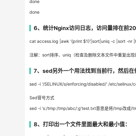
done
done
6、统计Nginx访问日志，访问量排在前20 
cat access.log |awk '{print $1}'|sort|uniq -c |sort -nr
注解：sort排序、uniq（检查及删除文本文件中重复出现
7、sed另外一个用法找到当前行，然后
sed -i '/SELINUX/s/enforcing/disabled/' /etc/selinux/c
Sed冒号方式
sed -i ‘s:/tmp:/tmp/abc/:g’test.txt意思是将/tmp改成/
8、打印出一个文件里面最大和最小值：