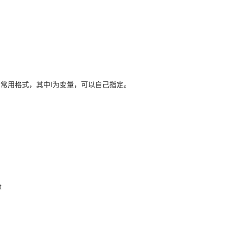
r循环的一个常用格式，其中I为变量，可以自己指定。
t