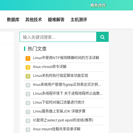
商务合作
数据库
其他技术
疑难解答
主机测评
热门文章
Linux中使用NTP保持精确时间的方法详解
1
linux chroot命令详解
2
Linux关机时执行指定脚本功能实现
3
linux系统用户管理与grep正则表达式示例教程
4
Linux多线程环境下 关于进程线程终止函数总结
5
Linux下如何对端口流量进行统计
6
Linxu服务器上安装JDK 详细步骤
7
IO复用之select poll epoll的总结(推荐)
8
linux mount挂载共享目录详解
9