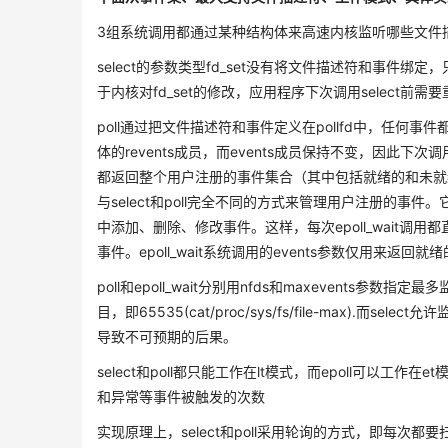
3组系统调用都通过某种结构体来高速内核监听哪些文件
select的参数类型fd_set没有将文件描述符和事件绑
于内核对fd_set的修改，应用程序下次调用select前需要重
poll通过把文件描述符和事件定义在pollfd中，任何
体的revents成员，而events成员保持不变，因此下次调用
都返回整个用户注册的事件集合（其中包括就绪的和未就绪的
与select和poll完全不同的方式来管理用户注册的事件
中添加、删除、修改事件。这样，每次epoll_wait
事件。epoll_wait系统调用的events参数仅用来
poll和epoll_wait分别用nfds和maxeven
目，即65535(cat/proc/sys/fs/file-max
导致不可预期的后果。
select和poll都只能工作在lt模式，而epoll可以工作在
和异常等事件被触发的次数
实现原理上，select和poll采用轮询的方式，即每