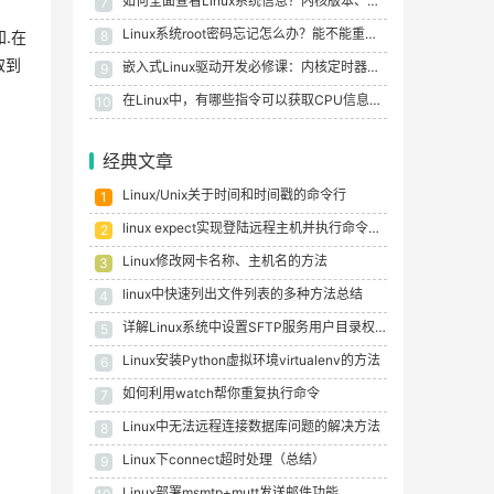
如何全面查看Linux系统信息？内核版本、发行版、硬件配置一网打尽
7
Linux系统root密码忘记怎么办？能不能重置或者破解？
8
知.在
取到
嵌入式Linux驱动开发必修课：内核定时器原理、API详解与LED闪烁项目实战
9
在Linux中，有哪些指令可以获取CPU信息？记住这些关键指令！
10
经典文章
Linux/Unix关于时间和时间戳的命令行
1
linux expect实现登陆远程主机并执行命令示例代码
2
Linux修改网卡名称、主机名的方法
3
linux中快速列出文件列表的多种方法总结
4
详解Linux系统中设置SFTP服务用户目录权限的方法
5
Linux安装Python虚拟环境virtualenv的方法
6
如何利用watch帮你重复执行命令
7
Linux中无法远程连接数据库问题的解决方法
8
Linux下connect超时处理（总结）
9
Linux部署msmtp+mutt发送邮件功能