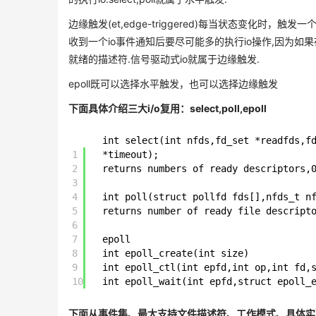
边缘触发(et,edge-triggered)每当状态变化时
收到一个io事件通知后要尽可能多的执行io操作,因为如
就绪的描述符.信号驱动式io就属于边缘触发.
epoll既可以选择水平触发，也可以选择边缘触发
下面具体介绍三大i/o复用：select,poll,epoll
int select(int nfds,fd_set *readfds,f
1
*timeout);
2
returns numbers of ready descriptors,
3
4
int poll(struct pollfd fds[],nfds_t n
5
returns number of ready file descript
6
7
epoll
8
int epoll_create(int size)
9
int epoll_ctl(int epfd,int op,int fd,
10
int epoll_wait(int epfd,struct epoll_
下面从事件集、最大支持文件描述符、工作模式、具体实