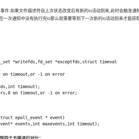
，触发一个事件.如果文件描述符自上次状态改变后有新的io活动到来,此时会触发通
果在一次通知中没有执行完io那么就需要等到下一次新的io活动到来才能获
d_set *writefds,fd_set *exceptfds,struct timeval
?
0 on timeout,or -1 on error
fds,int timeout);
ors,0 on timeout,or -1 on error;
struct epoll_event * event)
event* events,int maxevents,int timeout);
现四个方面进行对比：