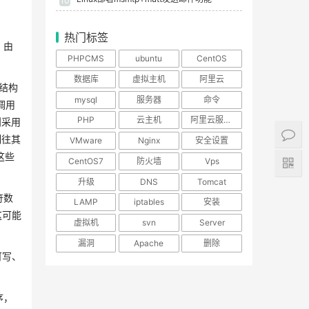
10
热门标签
。由
PHPCMS
ubuntu
CentOS
数据库
虚拟主机
阿里云
d结构
mysql
服务器
命令
l调用
PHP
云主机
阿里云服务器
则采用
制往其
VMware
Nginx
安全设置
这些
CentOS7
防火墙
Vps
升级
DNS
Tomcat
符数
LAMP
iptables
安装
这可能
虚拟机
svn
Server
漏洞
Apache
删除
可写、
序，