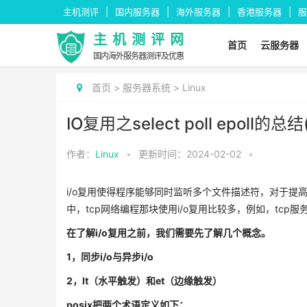
主机测评
国内服务器
海外服务器
香港服务器
服
主机测评网
首页
云服务器
国内海外服务器测评及优惠
首页
>
服务器系统
>
Linux
IO复用之select poll epoll的总
作者：
Linux
•
更新时间：2024-02-02
•
i/o复用使得程序能够同时监听多个文件描述符，对于提
中，tcp网络编程那块使用i/o复用比较多，例如，tcp服务器
在了解i/o复用之前，我们需要先了解几个概念。
1，同步i/o与异步i/o
2，lt（水平触发）和et（边缘触发）
posix把两个术语定义如下：