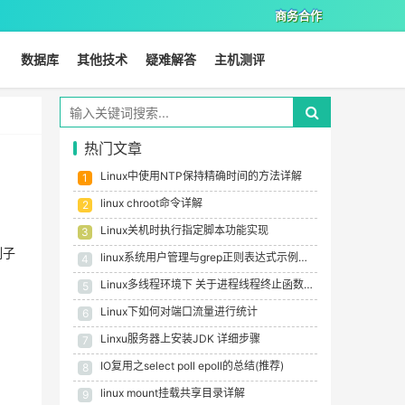
商务合作
数据库
其他技术
疑难解答
主机测评
热门文章
Linux中使用NTP保持精确时间的方法详解
1
linux chroot命令详解
2
Linux关机时执行指定脚本功能实现
3
例子
linux系统用户管理与grep正则表达式示例教程
4
Linux多线程环境下 关于进程线程终止函数总结
5
Linux下如何对端口流量进行统计
6
Linxu服务器上安装JDK 详细步骤
7
IO复用之select poll epoll的总结(推荐)
8
linux mount挂载共享目录详解
9