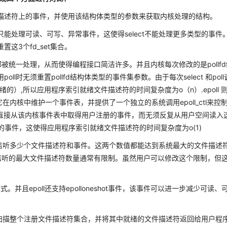
描述符上的事件，并使用该结构体类型的参数来获取内核处理的结构。
定，只能处理可读、可写、异常事件，这使得select不能处理更多类型的事件
置这3个fd_set集合。
事件都被统一处理，从而使得编程接口简洁许多。并且内核每次修改的是pollf
poll时无须重置pollfd结构体类型的事件集参数。由于每次select 和pol
）,所以应用程序索引就绪文件描述符的时间复杂度为o（n）.epoll 
。它在内核中维护一个事件表，并提供了一个独立的系统调用epoll_ctl来控
调用都直接从该内核事件表中取得用户注册的事件，而无须反复从用户空间读入
返回就绪的事件，这使得应用程序索引就绪文件描述符的时间复杂度为o(1)
ts参数指定最多监听多少个文件描述符和事件。这两个数值都能达到系统最大的文件描述
).而select允许监听的最大文件描述符数量通常有限制。虽然用户可以修改这个限制，但
et模式。并且epoll还支持epolloneshot事件，该事件可以进一步减少可读、
次都要扫描整个注册文件描述符集合，并将其中就绪的文件描述符返回给用户程