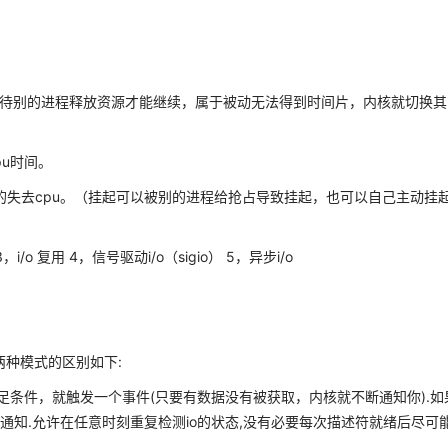
待别的进程释放资源才能继续，属于被动无法得到时间片，内核就切换其
pu时间。
的失去cpu。（挂起可以被别的进程给抢占导致挂起，也可以自己主动挂
i/o 复用 4，信号驱动i/o（sigio） 5，异步i/o
这两种模式的区别如下:
发):只要满足条件，就触发一个事件(只要有数据没有被获取，内核就不断通知你).
通知.允许在任意时刻重复检测io的状态,没有必要每次描述符就绪后尽可