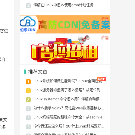
详解在Linux中怎么使用cron计划任务
10
广告
它进
广告
起自
推荐文章
Linux系统如何做性能测试？Linux全面性能测试指南
1
Linux服务器磁盘满了怎么清理？从定位到根治的完整流程（实例）
2
Linux systemctl命令怎么用？详解启动停止重启服务及状态检查
3
为什么要学Nginx？高性能Web服务器核心价值与应用场景
4
Linux终端隐藏的趣味命令大全：从asciiview到oneko全收录
5
如果文
命令行还能这么玩？20个让Linux终端变好玩有趣的彩蛋小游戏
6
能多