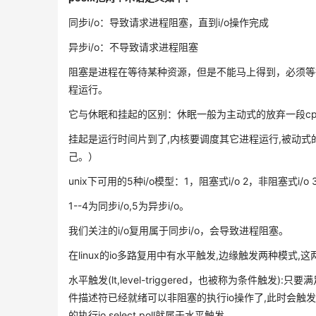
同步i/o：导致请求进程阻塞，直到i/o操作完成
异步i/o：不导致请求进程阻塞
阻塞是进程在等待某种资源，但是不能马上得到，必须等
程运行。
它与休眠和挂起的区别：休眠一般为主动式的放弃一段c
挂起是运行时间片到了,内核要调度其它进程运行,被动式
己。）
unix下可用的5种i/o模型：1，阻塞式i/o 2，非阻塞式i/o 3，
1--4为同步i/o,5为异步i/o。
我们关注的i/o复用属于同步i/o，会导致进程阻塞。
在linux的io多路复用中有水平触发,边缘触发两种模式,
水平触发(lt,level-triggered，也被称为条件触
件描述符已经就绪可以非阻塞的执行io操作了,此时会触发
的执行io.select,poll就属于水平触发.