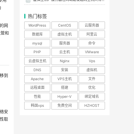
10
为
热门标签
的网
WordPress
CentOS
云服务器
托管和
数据库
虚拟主机
阿里云
mysql
服务器
命令
PHP
云主机
VMware
云虚拟主机
Nginx
Vps
DNS
安装
虚拟机
移到
Apache
VPS主机
文件
远程桌面
搭建
优化
性能
Hyper-V
绑定域名
韩国vps
免费空间
HZHOST
络安
性取