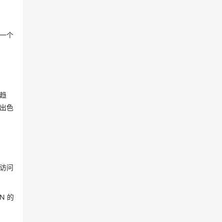
一个
趋
出色
域访问
N 的