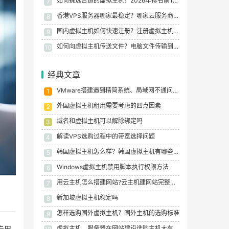
如何挑选合适的虚拟主机？2026年排名前10的虚拟主机最新盘点
7
香港VPS服务器哪家最稳定？哪家云服务商比较靠谱？2025年云主机测评与推荐
8
国内虚拟主机如何快速注册？注册虚拟主机的详细教程
9
如何向虚拟主机传送文件？电脑文件传输到虚拟主机的四种方法详解
10
经典文章
VMware搭建遇到精简系统、局域网不通问题如何解决？VMware 搭建虚拟机保姆级教程
1
外国虚拟主机租用需要考虑的四点因素
2
域名和虚拟主机可以解除绑定吗
3
解读VPS选购过程中的带宽选择问题
4
韩国虚拟主机怎么样？韩国虚拟主机有哪些优点？
5
Windows虚拟主机禁用脚本执行权限方法
6
用云主机怎么搭建网站?云主机建网站完整流程
7
新加坡虚拟主机稳定吗
8
怎样选购国外虚拟主机？国外主机的选购标准
9
虚拟主机、服务器在网站建设选购主机大有讲究
专用