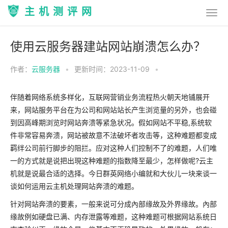
主机测评网
使用云服务器建站网站崩溃怎么办？
作者：
云服务器
•
更新时间：2023-11-09
•
伴随着网络系统多样化，互联网营销业务流程热火朝天地铺展开
来，网站服务平台在为公司和网站站长产生浏览量的另外，也会碰
到因高峰期浏览时网站奔溃等紧急状况。假如网站不平稳,系统软
件非常容易奔溃，网站被故意不法破坏者攻击等，这种难题都变成
羁绊公司前行脚步的阻拦。应对这种人们控制不了的难题，人们唯
一的方式就是说把出現这种难题的指数降至最少，怎样做呢?云主
机就是说最合适的选择。今日群英网络小编就和大伙儿一块来谈一
谈如何运用云主机处理网站奔溃的难题。
针对网站奔溃的要素，一般来说可分成內部缘故及外界缘故。內部
缘故例如硬盘已满、内存泄露等难题，这种难题可根据网站系统日