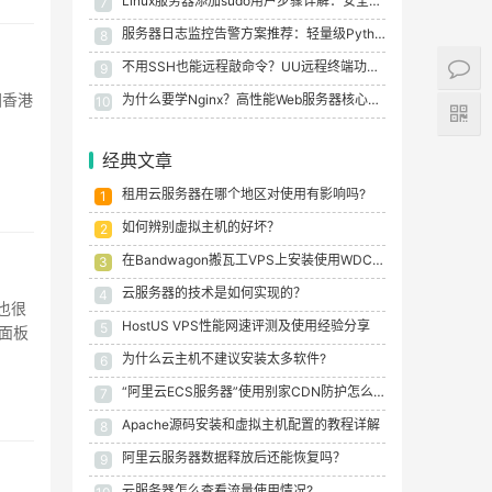
Linux服务器添加sudo用户步骤详解：安全授权与常见问题
7
服务器日志监控告警方案推荐：轻量级Python脚本搭配钉钉推送
8
不用SSH也能远程敲命令？UU远程终端功能体验
9
国香港
为什么要学Nginx？高性能Web服务器核心价值与应用场景
10
经典文章
租用云服务器在哪个地区对使用有影响吗?
1
如何辨别虚拟主机的好坏？
2
在Bandwagon搬瓦工VPS上安装使用WDCP控制面板的教程
3
云服务器的技术是如何实现的？
4
也很
HostUS VPS性能网速评测及使用经验分享
5
l面板
为什么云主机不建议安装太多软件?
6
“阿里云ECS服务器”使用别家CDN防护怎么设置IP白名单？
7
Apache源码安装和虚拟主机配置的教程详解
8
阿里云服务器数据释放后还能恢复吗？
9
云服务器怎么查看流量使用情况?