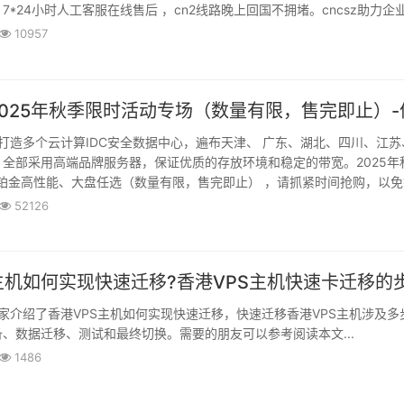
*24小时人工客服在线售后 ，cn2线路晚上回国不拥堵。cncsz​​​​​​​助力企
...
10957
造多个云计算IDC安全数据中心，遍布天津、 广东、湖北、四川、江苏
全部采用高端品牌服务器，保证优质的存放环境和稳定的带宽。2025年
铂金高性能、大盘任选（数量有限，售完即止） ，请抓紧时间抢购，以免
52126
介绍了香港VPS主机如何实现快速迁移，快速迁移香港VPS主机涉及多
、数据迁移、测试和最终切换。需要的朋友可以参考阅读本文...
1486