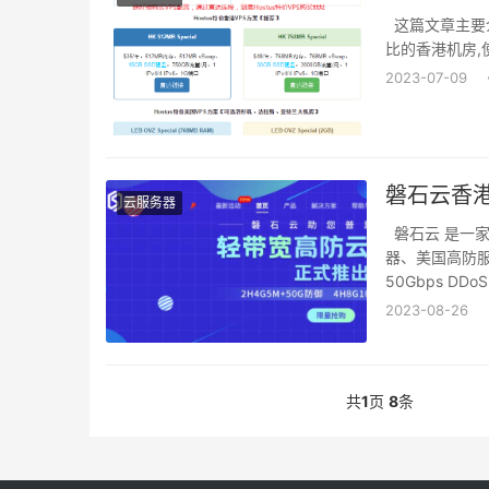
这篇文章主要介
比的香港机房,
2023-07-09
磐石云香港
云服务器
磐石云 是一家
器、美国高防服
50Gbps DD
2023-08-26
共
1
页
8
条