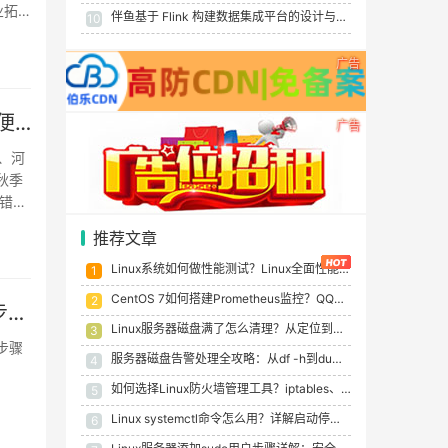
业拓
伴鱼基于 Flink 构建数据集成平台的设计与实现
10
广告
大网数据2025年秋季限时活动专场（数量有限，售完即止）-便宜国内香港韩国VPS
广告
、河
秋季
错失
推荐文章
Linux系统如何做性能测试？Linux全面性能测试指南
1
CentOS 7如何搭建Prometheus监控？QQ邮箱告警配置详细步骤
2
香港VPS主机如何实现快速迁移?香港VPS主机快速卡迁移的步骤指南
Linux服务器磁盘满了怎么清理？从定位到根治的完整流程（实例）
3
步骤
服务器磁盘告警处理全攻略：从df -h到du、find、ncdu的完整排查流程
4
如何选择Linux防火墙管理工具？iptables、firewalld、UFW对比详解
5
Linux systemctl命令怎么用？详解启动停止重启服务及状态检查
6