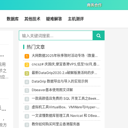
商务合作
数据库
其他技术
疑难解答
主机测评
热门文章
秋香港云服务器五折限量促销，月付12元起，可选CN2GIA/BGP/高防等线路，自营机房
大网数据2025年秋季限时活动专场（数量有限，售完即止）-便宜国内香港韩国VPS
1
租用
cncsz# 庆国庆,便宜香港VPS,低至19/月,香港/美国站群首月半价,e52670*2 32g 1tssd 8c 699/月，物理机双e5固态盘399/月起
2
节之
最新DataGrip2020.2.x破解版激活码的步骤详解(支持Mac/Windows/Linux)
3
2应
DataGrip 数据导出与导入的实现示例
4
Dbeaver基本使用图文详解
5
一款高颜值且免费的 SQL 开发工具之Beekeeper Studio详解
6
虚拟机工具VirtualBox、VMWare与Hyper-V大比拼
cncsz# 庆国庆,便宜香港VPS,低至19/月,香港/美国站群首月半价,e52670*2 32g 1tssd 8c 699/月，物理机双e5固态盘399/月起
7
一文读懂数据库管理工具 Navicat 和 DBeaver
8
），
教你如何购买阿里云香港服务器
款方
9