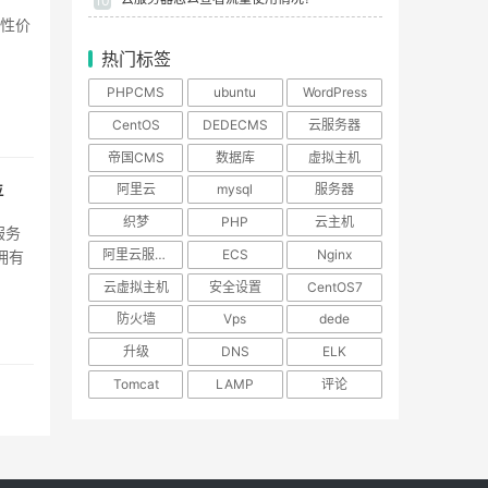
10
高性价
热门标签
PHPCMS
ubuntu
WordPress
CentOS
DEDECMS
云服务器
帝国CMS
数据库
虚拟主机
阿里云
mysql
服务器
评
织梦
PHP
云主机
服务
阿里云服务器
ECS
Nginx
拥有
云虚拟主机
安全设置
CentOS7
防火墙
Vps
dede
升级
DNS
ELK
Tomcat
LAMP
评论