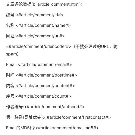
文章评论数据(b_article_comment.html)：
编号:<#article/comment/id#>
名称:<#article/comment/name#>
网址:<#article/comment/url#>
<#article/comment/urlencoder#>（干扰处理过的URL，防
spam）
Email:<#article/comment/email#>
时间:<#article/comment/posttime#>
内容:<#article/comment/content#>
序号:<#article/comment/count#>
作者编号:<#article/comment/authorid#>
第一联系(网址优先):<#article/comment/firstcontact#>
Email的MD5码:<#article/comment/emailmd5#>