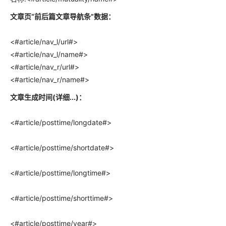
文章页“前后篇文章导航条”数据：
<#article/nav_l/url#>
<#article/nav_l/name#>
<#article/nav_r/url#>
<#article/nav_r/name#>
文章生成时间(详细...)：
<#article/posttime/longdate#>
<#article/posttime/shortdate#>
<#article/posttime/longtime#>
<#article/posttime/shorttime#>
<#article/posttime/year#>