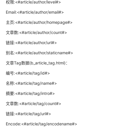
权限:<#article/author/level#>
Email:<#article/author/email#>
主页:<#article/author/homepage#>
文章数:<#article/author/count#>
链接:<#article/author/url#>
别名:<#article/author/staticname#>
文章Tag数据(b_article_tag.html)：
编号:<#article/tag/id#>
名称:<#article/tag/name#>
摘要:<#article/tag/intro#>
文章数:<#article/tag/count#>
链接:<#article/tag/url#>
Encode:<#article/tag/encodename#>