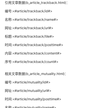
引用文章数据(b_article_trackback.html)：
编号:<#article/trackback/id#>
名称:<#article/trackback/name#>
网址:<#article/trackback/url#>
标题:<#article/trackback/tile#>
时间:<#article/trackback/posttime#>
内容:<#article/trackback/content#>
序号:<#article/trackback/count#>
相关文章数据(b_article_mutuality.html)：
编号:<#article/mutuality/id#>
网址:<#article/mutuality/url#>
时间:<#article/mutuality/posttime#>
名称:<#article/mutuality/name#>