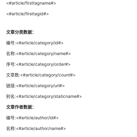
<#article/firsttagname#>
<#article/firsttagid#>
文章分类数据：
编号:<#article/category/id#>
名称:<#article/category/name#>
序号:<#article/category/order#>
文章数:<#article/category/count#>
链接:<#article/category/url#>
别名:<#article/category/staticname#>
文章作者数据：
编号:<#article/author/id#>
名称:<#article/author/name#>