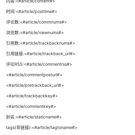
内容:<#article/content#>
时间:<#article/posttime#>
评论数:<#article/commnums#>
浏览数:<#article/viewnums#>
引用数:<#article/trackbacknums#>
引用链接:<#article/trackback_url#>
评论RSS:<#article/commentrss#>
<#article/commentposturl#>
<#article/pretrackback_url#>
<#article/trackbackkey#>
<#article/commentkey#>
别名:<#article/staticname#>
tags(非链接):<#article/tagtoname#>