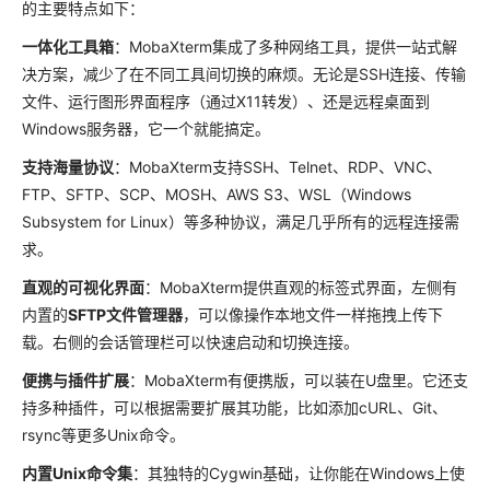
的主要特点如下：
一体化工具箱
：MobaXterm集成了多种网络工具，提供一站式解
决方案，减少了在不同工具间切换的麻烦。无论是SSH连接、传输
文件、运行图形界面程序（通过X11转发）、还是远程桌面到
Windows服务器，它一个就能搞定。
支持海量协议
：MobaXterm支持SSH、Telnet、RDP、VNC、
FTP、SFTP、SCP、MOSH、AWS S3、WSL（Windows
Subsystem for Linux）等多种协议，满足几乎所有的远程连接需
求。
直观的可视化界面
：MobaXterm提供直观的标签式界面，左侧有
内置的
SFTP文件管理器
，可以像操作本地文件一样拖拽上传下
载。右侧的会话管理栏可以快速启动和切换连接。
便携与插件扩展
：MobaXterm有便携版，可以装在U盘里。它还支
持多种插件，可以根据需要扩展其功能，比如添加cURL、Git、
rsync等更多Unix命令。
内置Unix命令集
：其独特的Cygwin基础，让你能在Windows上使