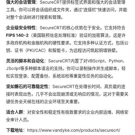
强大的会话管理
：SecureCRT提供标签式界面和强大的会话管理
工具。你可以将会话组织成文件夹，通过“连接栏”快速访问，并能
对整个会话树进行搜索和管理。
企业级安全特性
：SecureCRT的核心优势在于安全。它支持符合
FIPS 140-2
（美国联邦信息处理标准）验证的加密算法，这是许
多政府机构和金融机构的硬性要求。它支持多种认证方式，包括公
钥、证书（PKI/CAC）和智能卡，为远程访问筑起铜墙铁壁。
灵活的脚本和自动化
：SecureCRT内置了对VBScript、Python、
JScript等多种脚本语言的支持。你可以录制操作并生成脚本，轻
松实现登录、配置备份、系统巡检等重复性任务的自动化。
坚如磐石的可靠稳定性
：SecureCRT在处理长时间、高负载的连
接时表现出色，几乎不会出现崩溃或无响应的情况，这对于需要关
键任务全天候在线的企业环境至关重要。
适合人群
：对安全性和稳定性有极致要求的企业内部运维、网络安
全审计人员。
下载地址
：https://www.vandyke.com/products/securecrt/