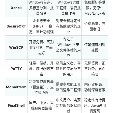
Windows首选、
Windows运维
免费版标签受
Xshell
多标签分割、批
工程师、需要批
限，无原生
量命令
量操作者
Mac/Linux版
企业级安全
对安全和稳定性
价格昂贵，界
SecureCRT
（FIPS）、稳
有极致要求的企
面老旧
定、审计功能强
业
专注于
开源免费、图形
Windows下安
传输速度相对
WinSCP
化SFTP、界面
全文件传输的用
较慢
友好
户
轻量、便携、开
极简主义者、喜
无标签页，配
PuTTY
源、底层配置丰
欢折腾底层配置
置复杂，界面
富
的用户
简陋
功能集成度极高
需要多功能工具
内存占用高，
MobaXterm
（百宝箱）、支
箱的运维工程师
功能深度有限
持多协议
中文用户、需要
稳定性有待提
国产、中文、集
FinalShell
监控服务器状态
升，Java占用
成服务器监控
者
资源高