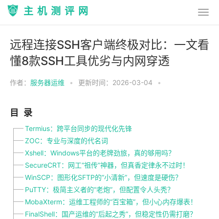
主机测评网
远程连接SSH客户端终极对比：一文看
懂8款SSH工具优劣与内网穿透
作者：
服务器运维
•
更新时间：2026-03-04
•
目录
Termius：跨平台同步的现代化先锋
ZOC：专业与深度的代名词
Xshell：Windows平台的老牌劲旅，真的够用吗？
SecureCRT：网工“祖传”神器，但真香定律永不过时！
WinSCP：图形化SFTP的“小清新”，但速度是硬伤？
PuTTY：极简主义者的“老炮”，但配置令人头秃？
MobaXterm：运维工程师的“百宝箱”，但小心内存爆表！
FinalShell：国产运维的“后起之秀”，但稳定性仍需打磨？