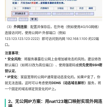
（3）
外网连接
：配置并保存后，在外地（例如使用4G/5G网络）
连接访问时，使用公网IP:外部端口（例如
123.123.123.123:2222）即可访问到内网 192.168.1.100 的22端
口。
注意事项
：
*
安全风险
：将服务暴露在公网上会增加被攻击的风险。建议修改
默认端口（如将22改为高位端口）、使用强密码或
优先使用SSH密
钥认证
。
*
IP变化
：家庭宽带的公网IP通常是动态变化的。如果IP变了，你
就无法连接。这时可以考虑使用
DDNS（动态域名解析）
服务，将
一个固定的域名绑定到变化的IP上。
2、无公网IP方案：用nat123端口映射实现外网连
接