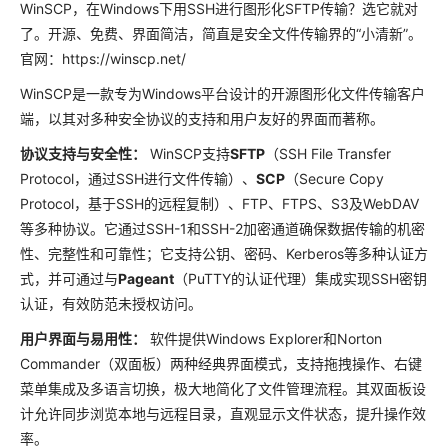
WinSCP，在Windows下用SSH进行图形化SFTP传输？选它就对
了。开源、免费、界面简洁，简直是安全文件传输界的“小清新”。
官网：https://winscp.net/
WinSCP是一款专为Windows平台设计的开源图形化文件传输客户
端，以其对多种安全协议的支持和用户友好的界面而著称。‌
‌协议支持与安全性：‌
WinSCP支持
SFTP
（SSH File Transfer
Protocol，通过SSH进行文件传输）、
SCP
（Secure Copy
Protocol，基于SSH的远程复制）、FTP、FTPS、S3及WebDAV
等多种协议。它通过SSH-1和SSH-2加密通道确保数据传输的机密
性、完整性和可靠性；它支持公钥、密码、Kerberos等多种认证方
式，并可通过与
Pageant
（PuTTY的认证代理）集成实现SSH密钥
认证，有效防范未授权访问。‌
‌用户界面与易用性：‌
软件提供Windows Explorer和Norton
Commander（双面板）两种经典界面模式，支持拖拽操作、右键
菜单集成及多语言切换，极大地简化了文件管理流程。其双面板设
计允许同步浏览本地与远程目录，直观显示文件状态，提升操作效
率。‌