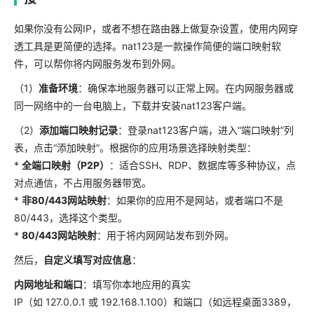
如果你没有公网IP，或者不想在路由器上做复杂设置，使用内网穿
透工具是更简便的选择。nat123是一款操作简便的端口映射软
件，可以帮你将内网服务发布到外网。
（1）
准备环境
：确保本地服务器可以正常上网。在内网服务器或
同一网络中的一台电脑上，下载并安装nat123客户端。
（2）
添加端口映射记录
：登录nat123客户端，进入“端口映射”列
表，点击“添加映射”。根据你的应用场景选择映射类型：
*
全端口映射（P2P）
：适合SSH、RDP、数据库等多种协议，点
对点通信，不占用服务器带宽。
*
非80/443网站映射
：如果你的应用不是网站，或者端口不是
80/443，选择这个类型。
*
80/443网站映射
：用于将内网网站发布到外网。
然后，
自定义填写对应信息
：
内网地址和端口
：填写你本地应用的真实
IP（如 127.0.0.1 或 192.168.1.100）和端口（如远程桌面3389，