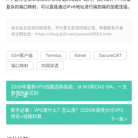
复杂的端口映射，可以直接通过IPv6地址进行端到端的加密连接。
本文由主机测评网发布，不代表主机测评网立场，转载联系作者
并注明出处：https://zhuji.jb51.net/yunwei/9503.html
SSH客户端
Termius
Xshell
SecureCRT
端口映射
内网穿透
2026年最新VPS线路选购指南：从163到CN2 GIA，一文
看懂所有区别
« 上一篇
新手必看：VPS是什么？怎么用？2026年高性价比VPS
排名+线路科普
下一篇 »