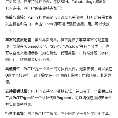
广受欢迎。它支持多种协议，包括SSH、Telnet、rlogin和原始
TCP连接。PuTTY的主要特点如下：
极简与直接
：PuTTY的界面简洁直观到几乎简陋，打开后只需要输
入主机名和端口，点击“Open”即可进行远程连接，用户可以快速
上手。
丰富的底层配置
：虽然界面简单，但它提供了非常丰富的配置选
项，隐藏在“Connection”、“SSH”、“Window”等各个分类下。你
可以自定义连接参数（如心跳包、代理类型）、终端外观（字体、
颜色）、键盘和鼠标行为等。
高便携性
：PuTTY是一个单一的可执行文件，无需安装，可以放在
U盘里直接运行，对于需要在不同电脑上临时工作的场景，非常方
便。
支持密钥认证
：PuTTY支持SSH密钥认证，并自带了一个密钥生成
工具
PuTTYgen
和一个认证代理
Pageant
，可以增强连接的安全性
并实现免密登录。
衍生工具集
：除了PuTTY主程序，它还附带了一系列实用小工具，