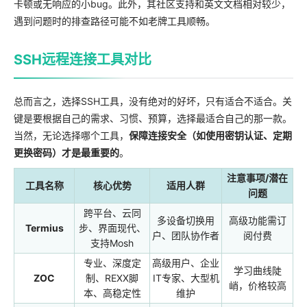
卡顿或无响应的小bug。此外，其社区支持和英文文档相对较少，
遇到问题时的排查路径可能不如老牌工具顺畅。
SSH远程连接工具对比
总而言之，选择SSH工具，没有绝对的好坏，只有适合不适合。关
键是要根据自己的需求、习惯、预算，选择最适合自己的那一款。
当然，无论选择哪个工具，
保障连接安全（如使用密钥认证、定期
更换密码）才是最重要的
。
注意事项/潜在
工具名称
核心优势
适用人群
问题
跨平台、云同
多设备切换用
高级功能需订
Termius
步、界面现代、
户、团队协作者
阅付费
支持Mosh
专业、深度定
高级用户、企业
学习曲线陡
ZOC
制、REXX脚
IT专家、大型机
峭，价格较高
本、高稳定性
维护