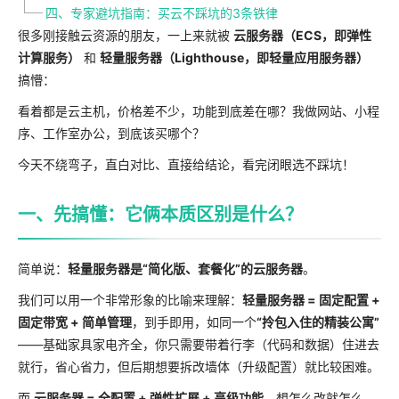
四、专家避坑指南：买云不踩坑的3条铁律
很多刚接触云资源的朋友，一上来就被
云服务器（ECS，即弹性
计算服务）
和
轻量服务器（Lighthouse，即轻量应用服务器）
搞懵：
看着都是云主机，价格差不少，功能到底差在哪？我做网站、小程
序、工作室办公，到底该买哪个？
今天不绕弯子，直白对比、直接给结论，看完闭眼选不踩坑！
一、先搞懂：它俩本质区别是什么？
简单说：
轻量服务器是“简化版、套餐化”的云服务器
。
我们可以用一个非常形象的比喻来理解：
轻量服务器 = 固定配置 +
固定带宽 + 简单管理
，到手即用，如同一个
“拎包入住的精装公寓”
——基础家具家电齐全，你只需要带着行李（代码和数据）住进去
就行，省心省力，但后期想要拆改墙体（升级配置）就比较困难。
而
云服务器 = 全配置 + 弹性扩展 + 高级功能
，想怎么改就怎么