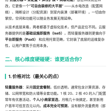
改，它更像一个
“可自由装修的大平层”
——从水电改造（配置网
络）、隔断设计（分配资源）到室内装潢（部署环境），一切由你
掌控，空间和功能可以随业务发展无限延伸。
从技术底层来看，两者都基于虚拟化技术，但产品定位不同。云服
务器提供的是
基础设施即服务（IaaS）
，而轻量服务器则更偏向于
平台即服务（PaaS）
和应用托管范畴，它封装了底层的运维复杂
性，让用户聚焦于应用本身。
二、核心维度硬碰硬：谁更适合你？
1. 价格对比（最关心的点）
轻量服务器
：采用
固定套餐制
，低价透明，通常包含计算资源、存
储、公网带宽和防火墙等全套功能。1 核 2G、2 核 4G 的入门配置
常年有优惠活动，
个人/小商家首选
，月租几十块搞定，甚至新用
户首年可低至百元以内。
成本完全可预测
，没有额外流量费用（部