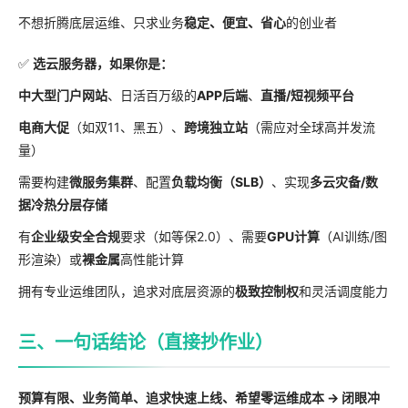
不想折腾底层运维、只求业务
稳定、便宜、省心
的创业者
✅
选云服务器，如果你是：
中大型门户网站
、日活百万级的
APP后端
、
直播/短视频平台
电商大促
（如双11、黑五）、
跨境独立站
（需应对全球高并发流
量）
需要构建
微服务集群
、配置
负载均衡（SLB）
、实现
多云灾备/数
据冷热分层存储
有
企业级安全合规
要求（如等保2.0）、需要
GPU计算
（AI训练/图
形渲染）或
裸金属
高性能计算
拥有专业运维团队，追求对底层资源的
极致控制权
和灵活调度能力
三、一句话结论（直接抄作业）
预算有限、业务简单、追求快速上线、希望零运维成本 → 闭眼冲