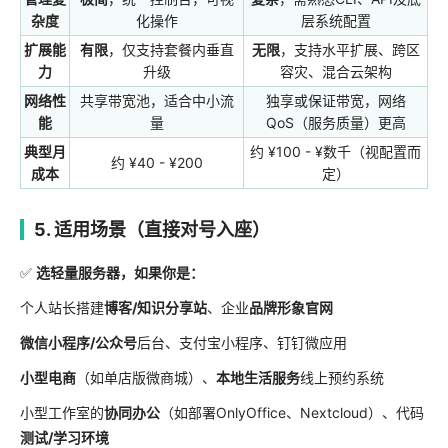
杂度
化操作
层系统配置
扩展能
有限
，仅支持套餐内垂直
无限
，支持水平扩展、跨区
力
升级
容灾、混合云架构
网络性
共享带宽池，适合中小流
独享或保证带宽，网络
能
量
QoS（服务质量）更高
典型月
约 ¥100 - ¥数千（视配置而
约 ¥40 - ¥200
成本
定）
5. 适用场景（直接对号入座）
✅
选轻量服务器，如果你是：
个人站长搭建
博客/知识分享站
、企业
品牌形象官网
微信小程序/公众号
后台、支付宝小程序、钉钉微应用
小型电商
（如单店版微商城）、
本地生活服务
线上预约系统
小型工作室的
协同办公
（如部署OnlyOffice、Nextcloud）、代码
测试/学习环境