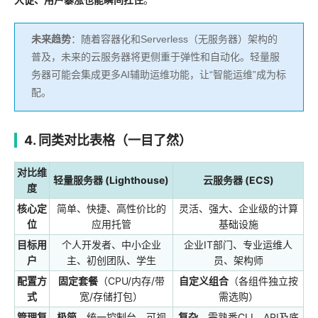
未来趋势
：随着容器化和Serverless（无服务器）架构的
普及，未来的云服务器将更侧重于弹性和自动化。轻量服
务器可能会集成更多AI辅助运维功能，让“智能运维”成为标
配。
4. 同类对比表格（一目了然）
对比维
轻量服务器 (Lighthouse)
云服务器 (ECS)
度
核心定
简单、快捷、高性价比的
灵活、强大、企业级的计算
位
应用托管
基础设施
目标用
个人开发者、中小企业
企业IT部门、专业运维人
户
主、初创团队、学生
员、架构师
配置方
固定套餐
（CPU/内存/带
自定义组合
（各组件独立按
式
宽/存储打包）
需选购）
管理复
极简
，统一控制台，可视
复杂
，需熟悉CLI、API及底