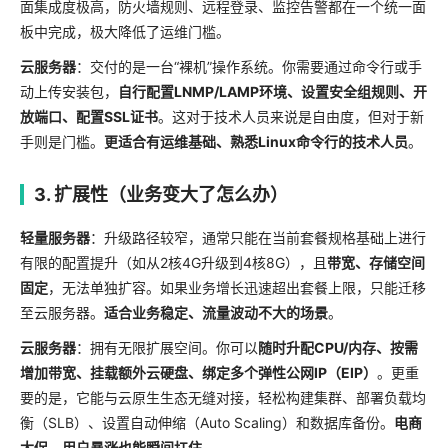
面集成度极高，防火墙规则、远程登录、监控告警都在一个统一面
板中完成，极大降低了运维门槛。
云服务器
：交付的是一台“裸机”操作系统。你需要通过命令行或手
动上传安装包，
自行配置LNMP/LAMP环境、设置安全组规则、开
放端口、配置SSL证书
。这对于技术人员来说是自由度，但对于新
手则是门槛。
更适合有运维基础、熟悉Linux命令行的技术人员
。
3. 扩展性（业务变大了怎么办）
轻量服务器
：升级路径较窄，通常只能在当前套餐规格基础上进行
有限的配置提升（如从2核4G升级到4核8G），且
带宽、存储空间
固定
，无法单独扩容。如果业务增长迅速超出套餐上限，只能迁移
至云服务器。
适合业务稳定、流量波动不大的场景
。
云服务器
：拥有无限扩展空间。你可以
随时升配CPU/内存、按需
增加带宽、挂载额外云硬盘、绑定多个弹性公网IP（EIP）
。更重
要的是，它能与云原生生态无缝对接，轻松构建集群、部署负载均
衡（SLB）、设置自动伸缩（Auto Scaling）和数据库备份。
电商
大促、用户暴涨也能瞬间扛住
。