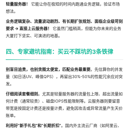
轻量服务器！
它能让你在极短的时间内跑通业务逻辑，验证市场
想法。
业务逻辑复杂、流量波动剧烈、有长期扩张规划、面临企业级苛刻
要求 → 直接上云服务器！
它虽然门槛稍高，但能为你未来的业务
大厦打下坚实、可演进的地基。
四、专家避坑指南：买云不踩坑的3条铁律
别盲目追贵，也别贪图太便宜，匹配业务最重要
。先估算你的并发
量（如日活UV、峰值QPS），再留出30%-50%的性能冗余应对突
发。
仔细阅读套餐细则
。尤其是轻量服务器的流量包上限、超出流量如
何计费（通常较贵）、磁盘IOPS性能限制等。云服务器则要留意
带宽是按固定计费还是按量计费，避免因攻击或异常流量产生天价
账单。
利用好“新手礼包”和“长期折扣”
。国内外主流云厂商（如阿里云、