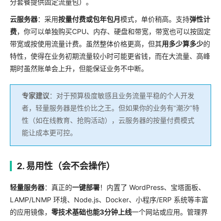
分套餐提供固定流量包）。
云服务器
：采用
按量付费或包年包月
模式，单价稍高。支持
弹性计
费
，你可以单独购买CPU、内存、硬盘和带宽，带宽也可以按固定
带宽或按使用流量计费。虽然整体价格更高，但其
用多少算多少
的
特性，使得在业务初期流量较小时可能更省钱，而在大流量、高峰
期时虽然账单会上升，但能保证业务不中断。
专家建议
：对于预算极度敏感且业务流量平稳的个人开发
者，轻量服务器是性价比之王。但如果你的业务有“潮汐”特
性（如在线教育、抢购活动），云服务器的按量付费模式
能让成本更可控。
2. 易用性（会不会操作）
轻量服务器
：真正的
一键部署
！内置了 WordPress、宝塔面板、
LAMP/LNMP 环境、Node.js、Docker、小程序/ERP 系统等丰富
的应用镜像，
零技术基础也能3分钟上线
一个网站或应用。管理界